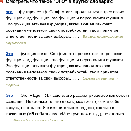
Смотреть что такое "ЭГО" в других словарях:
эго
— функция селф. Селф может проявляться в трех своих
функциях: ид функция, эго функция и персоналити функция.
Эго функция активная функция, включающая как факт
осознания человеком своих потребностей, так и принятие
ответственности за свои выборы.… …
Большая психологическая
энциклопедия
Эго
— функция селф. Селф может проявляться в трех своих
функциях: ид функция, эго функция и персоналити функция.
Эго функция активная функция, включающая как факт
осознания человеком своих потребностей, так и принятие
ответственности за свои выборы.… …
Словарь по гештальт-
терапии
Эго
— Эго ♦ Ego Я, чаще всего рассматриваемое как объект
сознания. Не столько то, что я есть, сколько то, чем я себе
кажусь; не столько Я в именительном падеже, сколько в
косвенных («Я себя знаю», «Мне грустно» и т. д.); не столько…
…
Философский словарь Спонвиля