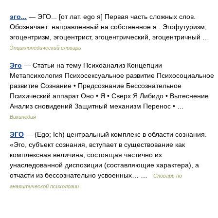
эго...
— ЭГО... [от лат. ego я] Первая часть сложных слов.
Обозначает: направленный на собственное я . Эгофутуризм,
эгоцентризм, эгоцентрист, эгоцентрический, эгоцентричный …
Энциклопедический словарь
Эго
— Статьи на тему Психоанализ Концепции
Метапсихология Психосексуальное развитие Психосоциальное
развитие Сознание • Предсознание Бессознательное
Психический аппарат Оно • Я • Сверх Я Либидо • Вытеснение
Анализ сновидений Защитный механизм Перенос • …
Википедия
ЭГО
— (Ego; Ich) центральный комплекс в области сознания.
«Эго, субъект сознания, вступает в существование как
комплексная величина, состоящая частично из
унаследованной диспозиции (составляющие характера), а
отчасти из бессознательно усвоенных… …
Словарь по
аналитической психологии