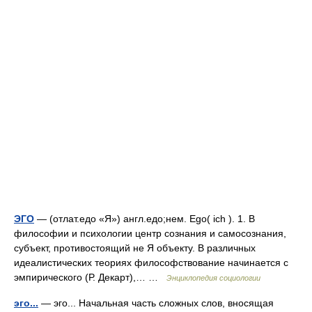
ЭГО
— (отлат.едо «Я») англ.едо;нем. Ego( ich ). 1. В
философии и психологии центр сознания и самосознания,
субъект, противостоящий не Я объекту. В различных
идеалистических теориях философствование начинается с
эмпирического (Р. Декарт),… …
Энциклопедия социологии
эго...
— эго... Начальная часть сложных слов, вносящая